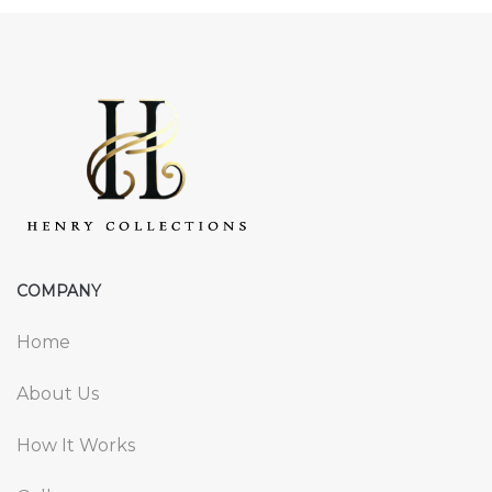
COMPANY
Home
About Us
How It Works