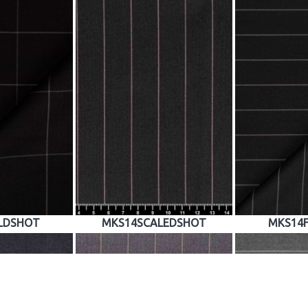
LDSHOT
MKS14SCALEDSHOT
MKS14