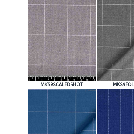
MKS9SCALEDSHOT
MKS9FO