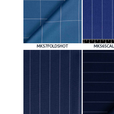
MKS7FOLDSHOT
MKS6SCA