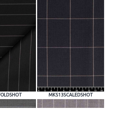
FOLDSHOT
MKS13SCALEDSHOT