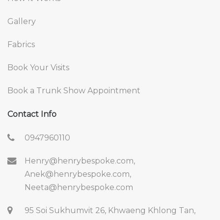
Gallery
Fabrics
Book Your Visits
Book a Trunk Show Appointment
Contact Info
0947960110
Henry@henrybespoke.com,
Anek@henrybespoke.com,
Neeta@henrybespoke.com
95 Soi Sukhumvit 26, Khwaeng Khlong Tan,