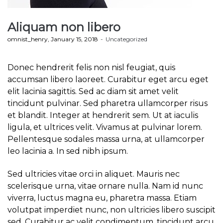
Aliquam non libero
by
omnist_henry
January 15, 2018
Uncategorized
Donec hendrerit felis non nisl feugiat, quis
accumsan libero laoreet. Curabitur eget arcu eget
elit lacinia sagittis. Sed ac diam sit amet velit
tincidunt pulvinar. Sed pharetra ullamcorper risus
et blandit. Integer at hendrerit sem. Ut at iaculis
ligula, et ultrices velit. Vivamus at pulvinar lorem.
Pellentesque sodales massa urna, at ullamcorper
leo lacinia a. In sed nibh ipsum.
Sed ultricies vitae orci in aliquet. Mauris nec
scelerisque urna, vitae ornare nulla. Nam id nunc
viverra, luctus magna eu, pharetra massa. Etiam
volutpat imperdiet nunc, non ultricies libero suscipit
sed. Curabitur ac velit condimentum, tincidunt arcu